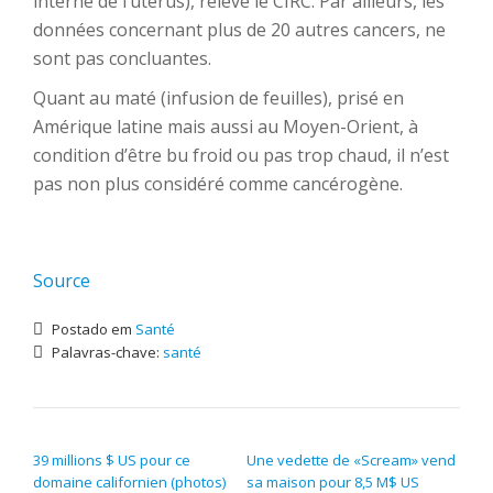
interne de l’utérus), relève le CIRC. Par ailleurs, les
données concernant plus de 20 autres cancers, ne
sont pas concluantes.
Quant au maté (infusion de feuilles), prisé en
Amérique latine mais aussi au Moyen-Orient, à
condition d’être bu froid ou pas trop chaud, il n’est
pas non plus considéré comme cancérogène.
Source
Postado em
Santé
Palavras-chave:
santé
NAVEGAÇÃO DE POST
39 millions $ US pour ce
Une vedette de «Scream» vend
domaine californien (photos)
sa maison pour 8,5 M$ US