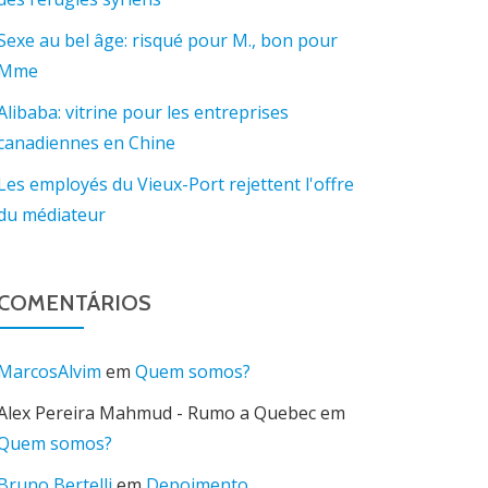
Sexe au bel âge: risqué pour M., bon pour
Mme
Alibaba: vitrine pour les entreprises
canadiennes en Chine
Les employés du Vieux-Port rejettent l'offre
du médiateur
COMENTÁRIOS
MarcosAlvim
em
Quem somos?
Alex Pereira Mahmud - Rumo a Quebec
em
Quem somos?
Bruno Bertelli
em
Depoimento