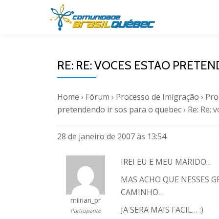
Pular
para
o
RE: RE: VOCES ESTAO PRETE
conteúdo
Home
›
Fórum
›
Processo de Imigração
›
Pro
pretendendo ir sos para o quebec
›
Re: Re: 
28 de janeiro de 2007 às 13:54
IREI EU E MEU MARIDO…
MAS ACHO QUE NESSES G
CAMINHO…
miirian_pr
JA SERA MAIS FACIL… :)
Participante