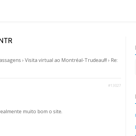
ONTR
Passagens
›
Visita virtual ao Montréal-Trudeau!!!
›
Re:
#13027
realmente muito bom o site.