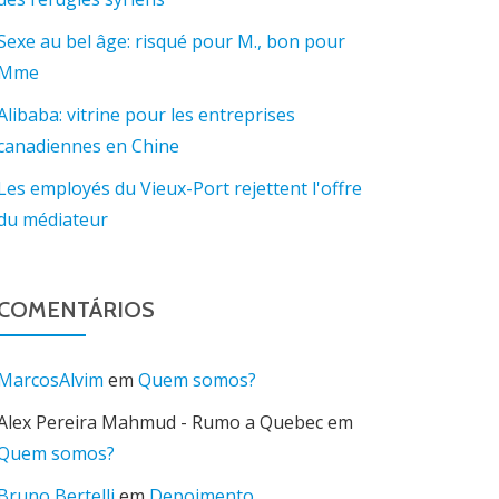
Sexe au bel âge: risqué pour M., bon pour
Mme
Alibaba: vitrine pour les entreprises
canadiennes en Chine
Les employés du Vieux-Port rejettent l'offre
du médiateur
COMENTÁRIOS
MarcosAlvim
em
Quem somos?
Alex Pereira Mahmud - Rumo a Quebec
em
Quem somos?
Bruno Bertelli
em
Depoimento