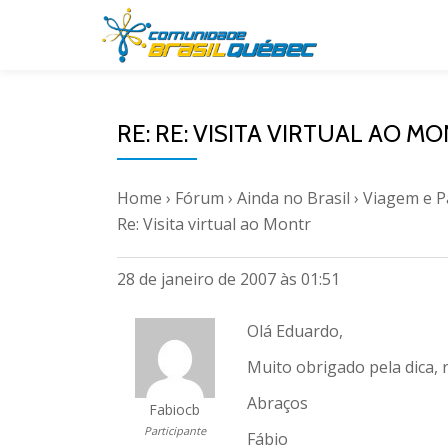
Pular
para
o
RE: RE: VISITA VIRTUAL AO M
conteúdo
Home
›
Fórum
›
Ainda no Brasil
›
Viagem e 
Re: Visita virtual ao Montr
28 de janeiro de 2007 às 01:51
Olá Eduardo,
Muito obrigado pela dica, 
Abraços
Fabiocb
Participante
Fábio