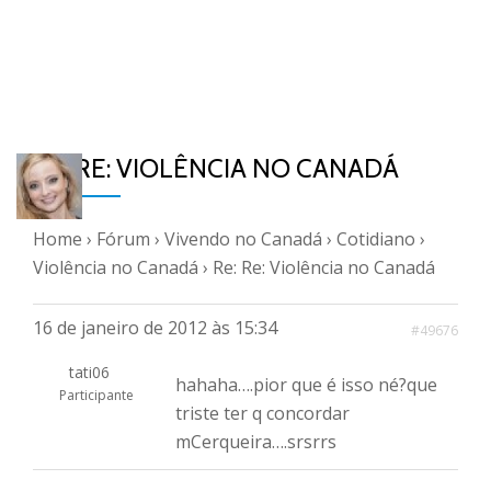
RE: RE: VIOLÊNCIA NO CANADÁ
Home
›
Fórum
›
Vivendo no Canadá
›
Cotidiano
›
Violência no Canadá
›
Re: Re: Violência no Canadá
16 de janeiro de 2012 às 15:34
#49676
tati06
hahaha….pior que é isso né?que
Participante
triste ter q concordar
mCerqueira….srsrrs