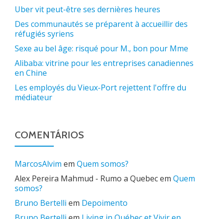
Uber vit peut-être ses dernières heures
Des communautés se préparent à accueillir des
réfugiés syriens
Sexe au bel âge: risqué pour M., bon pour Mme
Alibaba: vitrine pour les entreprises canadiennes
en Chine
Les employés du Vieux-Port rejettent l'offre du
médiateur
COMENTÁRIOS
MarcosAlvim
em
Quem somos?
Alex Pereira Mahmud - Rumo a Quebec
em
Quem
somos?
Bruno Bertelli
em
Depoimento
Bruno Bertelli
em
Living in Québec et Vivir en