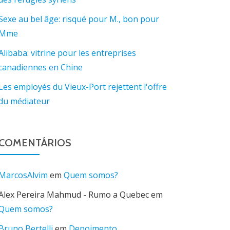
Sexe au bel âge: risqué pour M., bon pour
Mme
Alibaba: vitrine pour les entreprises
canadiennes en Chine
Les employés du Vieux-Port rejettent l'offre
du médiateur
COMENTÁRIOS
MarcosAlvim
em
Quem somos?
Alex Pereira Mahmud - Rumo a Quebec
em
Quem somos?
Bruno Bertelli
em
Depoimento