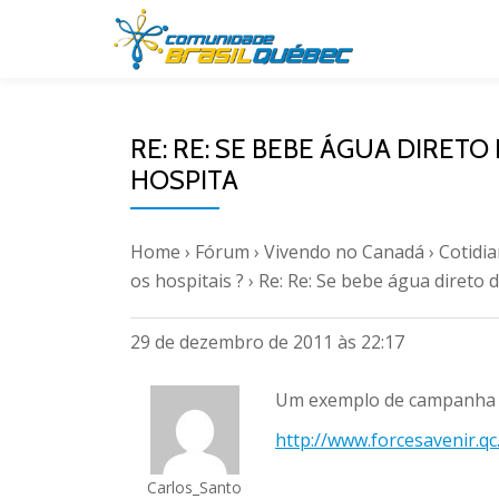
Pular
para
o
RE: RE: SE BEBE ÁGUA DIRETO
conteúdo
HOSPITA
Home
›
Fórum
›
Vivendo no Canadá
›
Cotidi
os hospitais ?
›
Re: Re: Se bebe água direto 
29 de dezembro de 2011 às 22:17
Um exemplo de campanha d
http://www.forcesavenir.qc.
Carlos_Santo