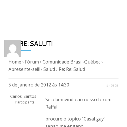
RE: RE: SALUT!
Home
›
Fórum
›
Comunidade Brasil-Québec
›
Apresente-se!!!
›
Salut!
›
Re: Re: Salut!
5 de janeiro de 2012 às 14:30
#49363
Carlos_Santos
Seja bemvindo ao nosso forum
Participante
Raffa!
procure o topico “Casal gay”
senao me engano.