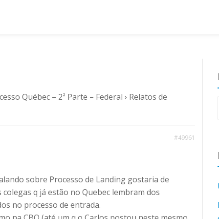
cesso Québec – 2ª Parte – Federal
›
Relatos de
#49961
falando sobre Processo de Landing gostaria de
 colegas q já estão no Quebec lembram dos
os no processo de entrada.
smo na CBQ (até um q o Carlos postou neste mesmo