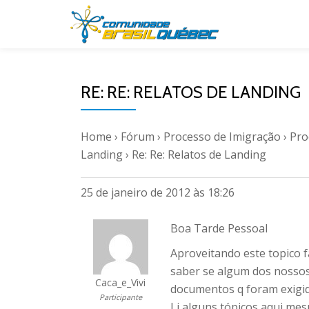
Pular
para
o
RE: RE: RELATOS DE LANDING
conteúdo
Home
›
Fórum
›
Processo de Imigração
›
Pro
Landing
›
Re: Re: Relatos de Landing
25 de janeiro de 2012 às 18:26
Boa Tarde Pessoal
Aproveitando este topico 
saber se algum dos nossos
Caca_e_Vivi
documentos q foram exigid
Participante
Li alguns tópicos aqui me