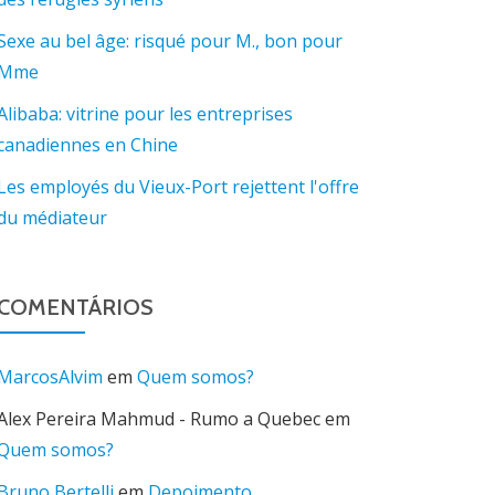
Sexe au bel âge: risqué pour M., bon pour
Mme
Alibaba: vitrine pour les entreprises
canadiennes en Chine
Les employés du Vieux-Port rejettent l'offre
du médiateur
COMENTÁRIOS
MarcosAlvim
em
Quem somos?
Alex Pereira Mahmud - Rumo a Quebec
em
Quem somos?
Bruno Bertelli
em
Depoimento