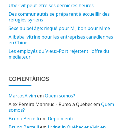
Uber vit peut-être ses dernières heures
Des communautés se préparent à accueillir des
réfugiés syriens
Sexe au bel âge: risqué pour M., bon pour Mme
Alibaba: vitrine pour les entreprises canadiennes
en Chine
Les employés du Vieux-Port rejettent l'offre du
médiateur
COMENTÁRIOS
MarcosAlvim
em
Quem somos?
Alex Pereira Mahmud - Rumo a Quebec
em
Quem
somos?
Bruno Bertelli
em
Depoimento
Bruno Bertelli
em
Living in Québec et Vivir en