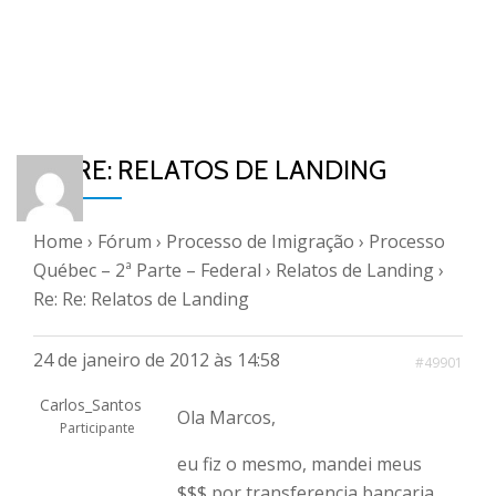
RE: RE: RELATOS DE LANDING
Home
›
Fórum
›
Processo de Imigração
›
Processo
Québec – 2ª Parte – Federal
›
Relatos de Landing
›
Re: Re: Relatos de Landing
24 de janeiro de 2012 às 14:58
#49901
Carlos_Santos
Ola Marcos,
Participante
eu fiz o mesmo, mandei meus
$$$ por transferencia bancaria