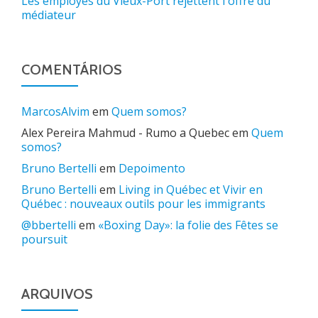
Les employés du Vieux-Port rejettent l'offre du
médiateur
COMENTÁRIOS
MarcosAlvim
em
Quem somos?
Alex Pereira Mahmud - Rumo a Quebec
em
Quem
somos?
Bruno Bertelli
em
Depoimento
Bruno Bertelli
em
Living in Québec et Vivir en
Québec : nouveaux outils pour les immigrants
@bbertelli
em
«Boxing Day»: la folie des Fêtes se
poursuit
ARQUIVOS