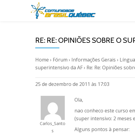
Pular
para
o
RE: RE: OPINIÕES SOBRE O S
conteúdo
Home
›
Fórum
›
Informações Gerais
›
Língua
superintensivo da AF
›
Re: Re: Opiniões sobr
25 de dezembro de 2011 às 17:03
Ola,
nao conheco este curso em
(super intensivo: 2 meses 
Carlos_Santo
Alguns pontos à pensar:
s