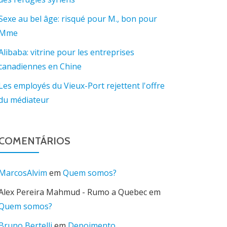
Sexe au bel âge: risqué pour M., bon pour
Mme
Alibaba: vitrine pour les entreprises
canadiennes en Chine
Les employés du Vieux-Port rejettent l'offre
du médiateur
COMENTÁRIOS
MarcosAlvim
em
Quem somos?
Alex Pereira Mahmud - Rumo a Quebec
em
Quem somos?
Bruno Bertelli
em
Depoimento