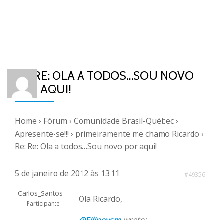
RE: RE: OLA A TODOS…SOU NOVO
POR AQUI!
Home
›
Fórum
›
Comunidade Brasil-Québec
›
Apresente-se!!!
›
primeiramente me chamo Ricardo
›
Re: Re: Ola a todos…Sou novo por aqui!
5 de janeiro de 2012 às 13:11
#49356
Carlos_Santos
Ola Ricardo,
Participante
@Filipevsm
wrote: