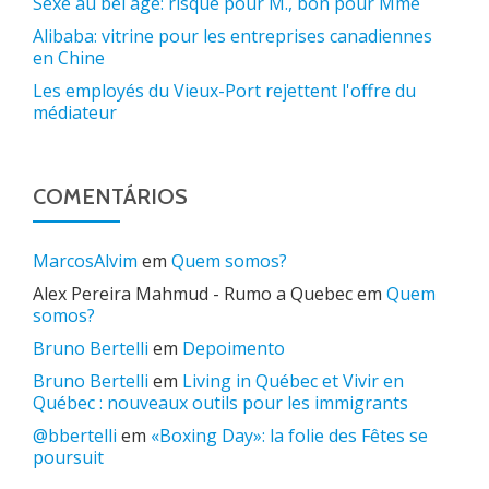
Sexe au bel âge: risqué pour M., bon pour Mme
Alibaba: vitrine pour les entreprises canadiennes
en Chine
Les employés du Vieux-Port rejettent l'offre du
médiateur
COMENTÁRIOS
MarcosAlvim
em
Quem somos?
Alex Pereira Mahmud - Rumo a Quebec
em
Quem
somos?
Bruno Bertelli
em
Depoimento
Bruno Bertelli
em
Living in Québec et Vivir en
Québec : nouveaux outils pour les immigrants
@bbertelli
em
«Boxing Day»: la folie des Fêtes se
poursuit