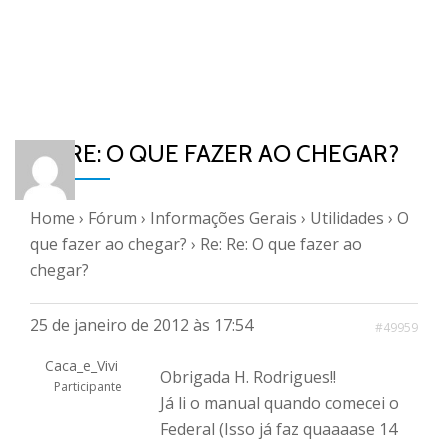
RE: RE: O QUE FAZER AO CHEGAR?
Home
›
Fórum
›
Informações Gerais
›
Utilidades
›
O
que fazer ao chegar?
›
Re: Re: O que fazer ao
chegar?
25 de janeiro de 2012 às 17:54
#49959
Caca_e_Vivi
Obrigada H. Rodrigues!!
Participante
Já li o manual quando comecei o
Federal (Isso já faz quaaaase 14