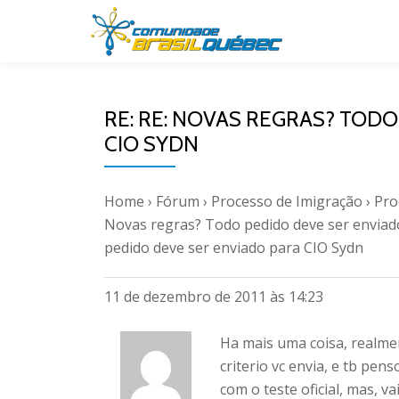
Pular
para
o
RE: RE: NOVAS REGRAS? TOD
conteúdo
CIO SYDN
Home
›
Fórum
›
Processo de Imigração
›
Pro
Novas regras? Todo pedido deve ser enviad
pedido deve ser enviado para CIO Sydn
11 de dezembro de 2011 às 14:23
Ha mais uma coisa, realmen
criterio vc envia, e tb pe
com o teste oficial, mas, v