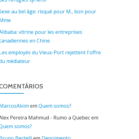
Sexe au bel âge: risqué pour M., bon pour
Mme
Alibaba: vitrine pour les entreprises
canadiennes en Chine
Les employés du Vieux-Port rejettent l'offre
du médiateur
COMENTÁRIOS
MarcosAlvim
em
Quem somos?
Alex Pereira Mahmud - Rumo a Quebec
em
Quem somos?
Bruno Bertelli
em
Depoimento