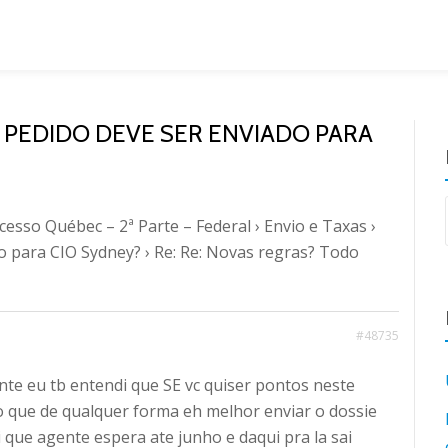
O PEDIDO DEVE SER ENVIADO PARA
cesso Québec – 2ª Parte – Federal
›
Envio e Taxas
›
o para CIO Sydney?
›
Re: Re: Novas regras? Todo
#48735
te eu tb entendi que SE vc quiser pontos neste
nso que de qualquer forma eh melhor enviar o dossie
ai que agente espera ate junho e daqui pra la sai