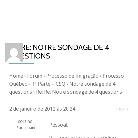
RE: RE: NOTRE SONDAGE DE 4
QUESTIONS
Home
›
Fórum
›
Processo de Imigração
›
Processo
Québec – 1ª Parte – CSQ
›
Notre sondage de 4
questions
›
Re: Re: Notre sondage de 4 questions
2 de janeiro de 2012 às 20:24
#49243
corsino
Pessoal,
Participante
Vcs tem certeza que o código