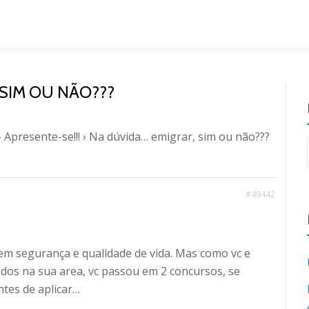
 SIM OU NÃO???
›
Apresente-se!!!
›
Na dúvida… emigrar, sim ou não???
#49442
em segurança e qualidade de vida. Mas como vc e
os na sua area, vc passou em 2 concursos, se
ntes de aplicar…