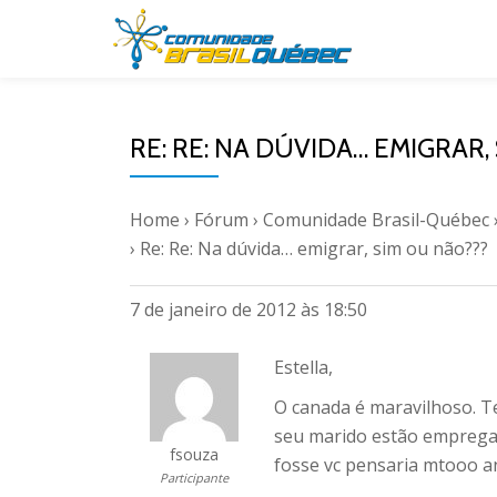
Pular
para
o
RE: RE: NA DÚVIDA… EMIGRAR,
conteúdo
Home
›
Fórum
›
Comunidade Brasil-Québec
›
Re: Re: Na dúvida… emigrar, sim ou não???
7 de janeiro de 2012 às 18:50
Estella,
O canada é maravilhoso. T
seu marido estão empregad
fsouza
fosse vc pensaria mtooo a
Participante