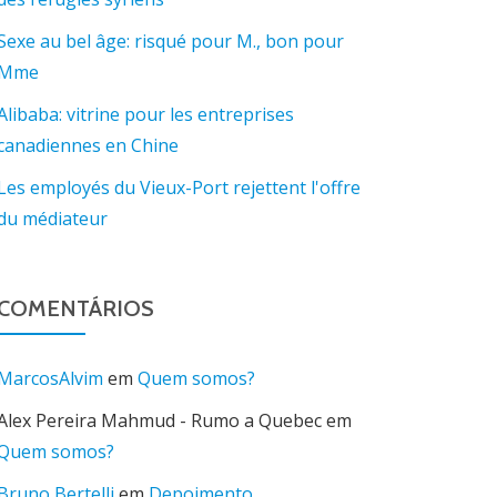
Sexe au bel âge: risqué pour M., bon pour
Mme
Alibaba: vitrine pour les entreprises
canadiennes en Chine
Les employés du Vieux-Port rejettent l'offre
du médiateur
COMENTÁRIOS
MarcosAlvim
em
Quem somos?
Alex Pereira Mahmud - Rumo a Quebec
em
Quem somos?
Bruno Bertelli
em
Depoimento