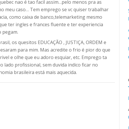
quebec nao é tao facil assim…pelo menos pra as
no meu caso… Tem emprego se vc quiser trabalhar
macia, como caixa de banco,telemarketing mesmo
que ter ingles e frances fluente e ter experiencia
o pegam.
brasil, os quesitos EDUCAÇÃO , JUSTIÇA, ORDEM e
aram para mim. Mas acredite o frio é pior do que
rivel e olhe que eu adoro esquiar, etc. Emprego ta
do lado profissional, sem duvida indico ficar no
nomia brasileira está mais aquecida.