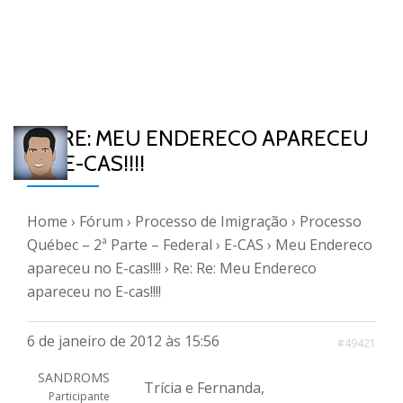
RE: RE: MEU ENDERECO APARECEU
NO E-CAS!!!!
Home
›
Fórum
›
Processo de Imigração
›
Processo
Québec – 2ª Parte – Federal
›
E-CAS
›
Meu Endereco
apareceu no E-cas!!!!
›
Re: Re: Meu Endereco
apareceu no E-cas!!!!
6 de janeiro de 2012 às 15:56
#49421
SANDROMS
Trícia e Fernanda,
Participante