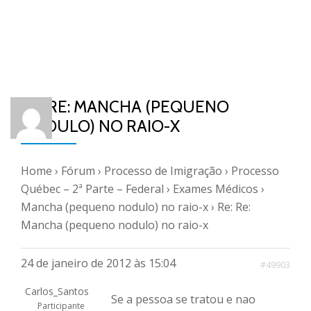
RE: RE: MANCHA (PEQUENO
NODULO) NO RAIO-X
Home
›
Fórum
›
Processo de Imigração
›
Processo
Québec – 2ª Parte – Federal
›
Exames Médicos
›
Mancha (pequeno nodulo) no raio-x
›
Re: Re:
Mancha (pequeno nodulo) no raio-x
24 de janeiro de 2012 às 15:04
#49903
Carlos_Santos
Se a pessoa se tratou e nao
Participante