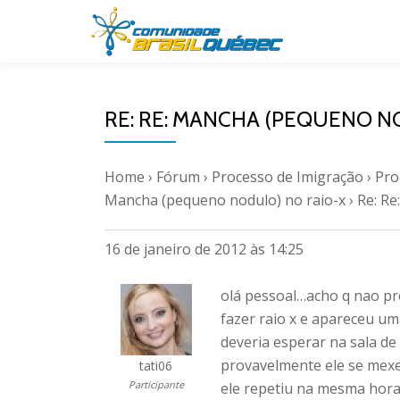
Pular
para
o
RE: RE: MANCHA (PEQUENO N
conteúdo
Home
›
Fórum
›
Processo de Imigração
›
Pro
Mancha (pequeno nodulo) no raio-x
›
Re: Re
16 de janeiro de 2012 às 14:25
olá pessoal…acho q nao p
fazer raio x e apareceu u
deveria esperar na sala de 
provavelmente ele se mex
tati06
Participante
ele repetiu na mesma hora