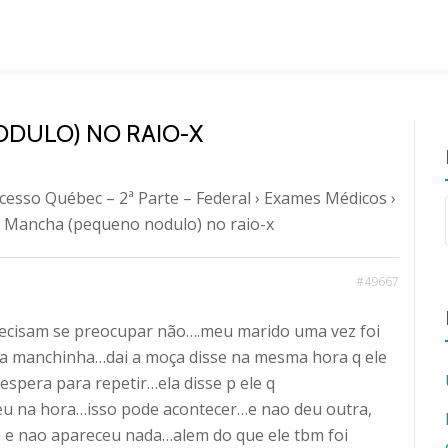
ODULO) NO RAIO-X
cesso Québec – 2ª Parte – Federal
›
Exames Médicos
›
: Mancha (pequeno nodulo) no raio-x
#49667
recisam se preocupar não….meu marido uma vez foi
ma manchinha…dai a moça disse na mesma hora q ele
espera para repetir…ela disse p ele q
eu na hora…isso pode acontecer…e nao deu outra,
 e nao apareceu nada…alem do que ele tbm foi