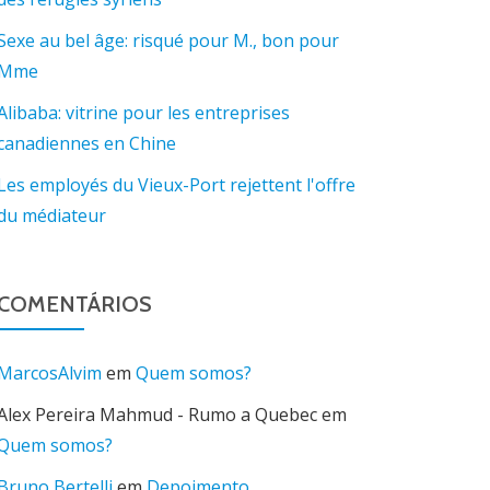
Sexe au bel âge: risqué pour M., bon pour
Mme
Alibaba: vitrine pour les entreprises
canadiennes en Chine
Les employés du Vieux-Port rejettent l'offre
du médiateur
COMENTÁRIOS
MarcosAlvim
em
Quem somos?
Alex Pereira Mahmud - Rumo a Quebec
em
Quem somos?
Bruno Bertelli
em
Depoimento