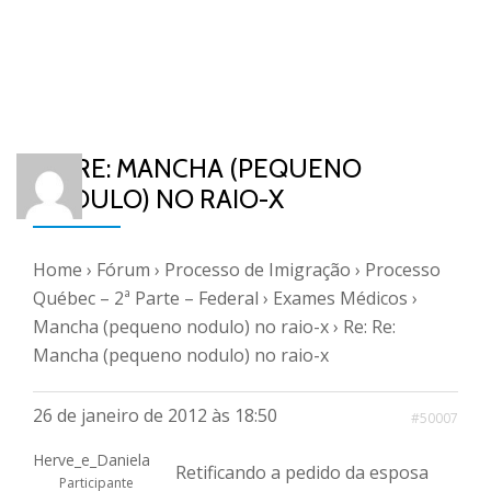
RE: RE: MANCHA (PEQUENO
NODULO) NO RAIO-X
Home
›
Fórum
›
Processo de Imigração
›
Processo
Québec – 2ª Parte – Federal
›
Exames Médicos
›
Mancha (pequeno nodulo) no raio-x
›
Re: Re:
Mancha (pequeno nodulo) no raio-x
26 de janeiro de 2012 às 18:50
#50007
Herve_e_Daniela
Retificando a pedido da esposa
Participante