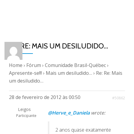
RE: RE: MAIS UM DESILUDIDO…
Home
›
Fórum
›
Comunidade Brasil-Québec
›
Apresente-se!!!
›
Mais um desiludido…
›
Re: Re: Mais
um desiludido…
28 de fevereiro de 2012 às 00:50
#50862
Leigos
@Herve_e_Daniela
wrote:
Participante
2 anos quase exatamente