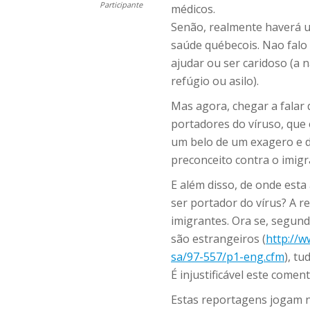
Participante
médicos.
Senão, realmente haverá u
saúde québecois. Nao falo
ajudar ou ser caridoso (a 
refúgio ou asilo).
Mas agora, chegar a falar 
portadores do víruso, que
um belo de um exagero e d
preconceito contra o imigr
E além disso, de onde esta
ser portador do vírus? A 
imigrantes. Ora se, segun
são estrangeiros (
http://
sa/97-557/p1-eng.cfm
), t
É injustificável este comen
Estas reportagens jogam n