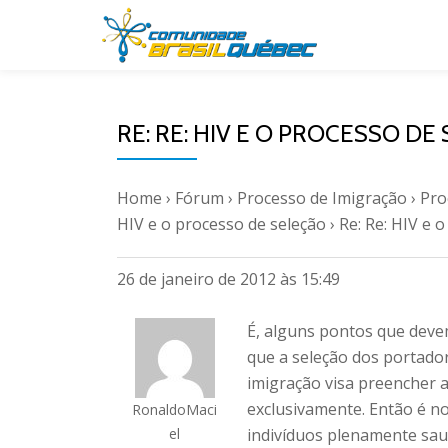
Pular
para
o
RE: RE: HIV E O PROCESSO DE
conteúdo
Home
›
Fórum
›
Processo de Imigração
›
Pro
HIV e o processo de seleção
›
Re: Re: HIV e 
26 de janeiro de 2012 às 15:49
É, alguns pontos que deve
que a seleção dos portado
imigração visa preencher a
exclusivamente. Então é nor
RonaldoMaci
el
indivíduos plenamente sau