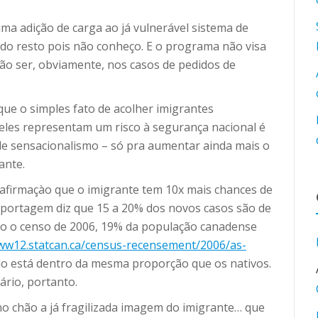
ma adição de carga ao já vulnerável sistema de
 do resto pois não conheço. E o programa não visa
não ser, obviamente, nos casos de pedidos de
que o simples fato de acolher imigrantes
 eles representam um risco à segurança nacional é
e sensacionalismo – só pra aumentar ainda mais o
ante.
 afirmaçào que o imigrante tem 10x mais chances de
reportagem diz que 15 a 20% dos novos casos são de
do o censo de 2006, 19% da população canadense
www12.statcan.ca/census-recensement/2006/as-
udo está dentro da mesma proporção que os nativos.
tário, portanto.
o chão a já fragilizada imagem do imigrante… que