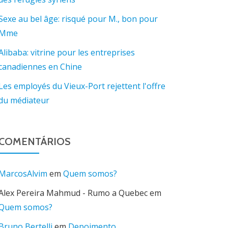
Sexe au bel âge: risqué pour M., bon pour
Mme
Alibaba: vitrine pour les entreprises
canadiennes en Chine
Les employés du Vieux-Port rejettent l'offre
du médiateur
COMENTÁRIOS
MarcosAlvim
em
Quem somos?
Alex Pereira Mahmud - Rumo a Quebec
em
Quem somos?
Bruno Bertelli
em
Depoimento