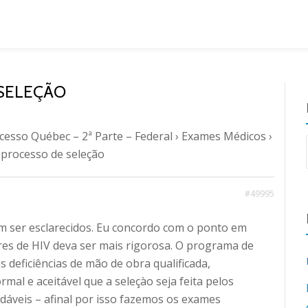
 SELEÇÃO
cesso Québec – 2ª Parte – Federal
›
Exames Médicos
›
o processo de seleção
#49995
m ser esclarecidos. Eu concordo com o ponto em
res de HIV deva ser mais rigorosa. O programa de
s deficiências de mão de obra qualificada,
mal e aceitável que a seleçào seja feita pelos
dáveis – afinal por isso fazemos os exames