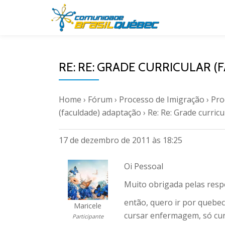
Pular
para
o
RE: RE: GRADE CURRICULAR 
conteúdo
Home
›
Fórum
›
Processo de Imigração
›
Pro
(faculdade) adaptação
›
Re: Re: Grade curric
17 de dezembro de 2011 às 18:25
Oi Pessoal
Muito obrigada pelas resp
então, quero ir por queb
Maricele
cursar enfermagem, só cur
Participante