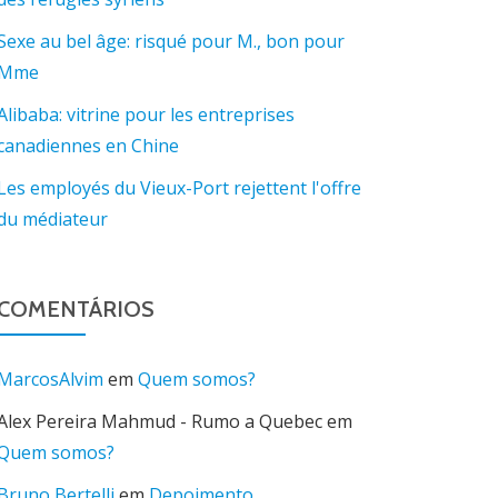
Sexe au bel âge: risqué pour M., bon pour
Mme
Alibaba: vitrine pour les entreprises
canadiennes en Chine
Les employés du Vieux-Port rejettent l'offre
du médiateur
COMENTÁRIOS
MarcosAlvim
em
Quem somos?
Alex Pereira Mahmud - Rumo a Quebec
em
Quem somos?
Bruno Bertelli
em
Depoimento