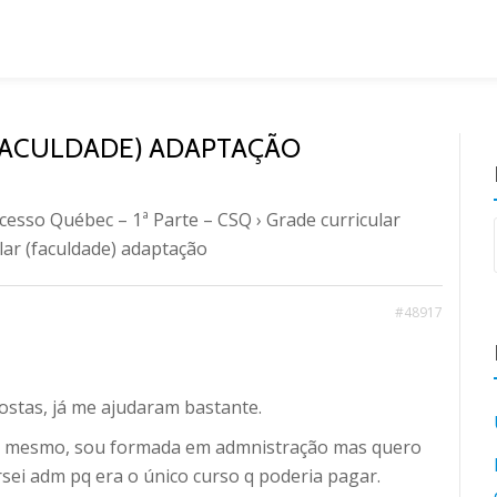
(FACULDADE) ADAPTAÇÃO
cesso Québec – 1ª Parte – CSQ
›
Grade curricular
ular (faculdade) adaptação
#48917
ostas, já me ajudaram bastante.
ec mesmo, sou formada em admnistração mas quero
sei adm pq era o único curso q poderia pagar.