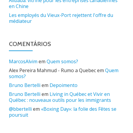
Alibaba: vitrine pour les entreprises canadiennes
en Chine
Les employés du Vieux-Port rejettent l'offre du
médiateur
COMENTÁRIOS
MarcosAlvim
em
Quem somos?
Alex Pereira Mahmud - Rumo a Quebec
em
Quem
somos?
Bruno Bertelli
em
Depoimento
Bruno Bertelli
em
Living in Québec et Vivir en
Québec : nouveaux outils pour les immigrants
@bbertelli
em
«Boxing Day»: la folie des Fêtes se
poursuit