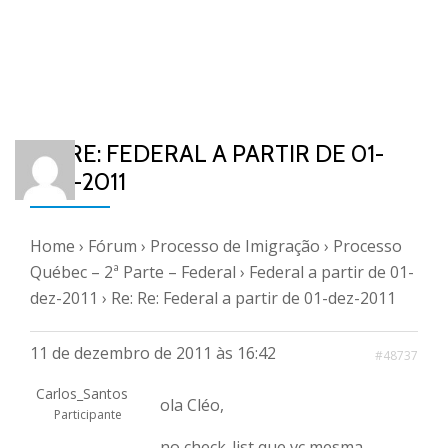
RE: RE: FEDERAL A PARTIR DE 01-
DEZ-2011
Home
›
Fórum
›
Processo de Imigração
›
Processo
Québec – 2ª Parte – Federal
›
Federal a partir de 01-
dez-2011
›
Re: Re: Federal a partir de 01-dez-2011
11 de dezembro de 2011 às 16:42
#48737
Carlos_Santos
ola Cléo,
Participante
no check-list que vc mesma