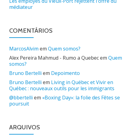
Les employés du Vieux-Port rejettent l'offre du
médiateur
COMENTÁRIOS
MarcosAlvim
em
Quem somos?
Alex Pereira Mahmud - Rumo a Quebec
em
Quem
somos?
Bruno Bertelli
em
Depoimento
Bruno Bertelli
em
Living in Québec et Vivir en
Québec : nouveaux outils pour les immigrants
@bbertelli
em
«Boxing Day»: la folie des Fêtes se
poursuit
ARQUIVOS