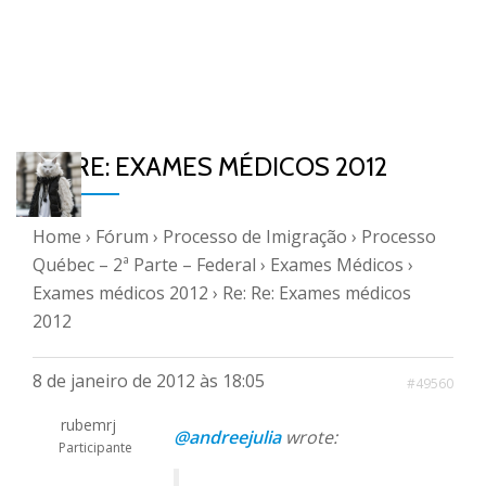
RE: RE: EXAMES MÉDICOS 2012
Home
›
Fórum
›
Processo de Imigração
›
Processo
Québec – 2ª Parte – Federal
›
Exames Médicos
›
Exames médicos 2012
›
Re: Re: Exames médicos
2012
8 de janeiro de 2012 às 18:05
#49560
rubemrj
@andreejulia
wrote:
Participante