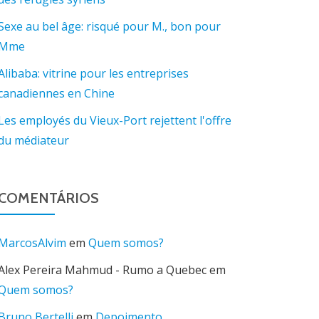
Sexe au bel âge: risqué pour M., bon pour
Mme
Alibaba: vitrine pour les entreprises
canadiennes en Chine
Les employés du Vieux-Port rejettent l'offre
du médiateur
COMENTÁRIOS
MarcosAlvim
em
Quem somos?
Alex Pereira Mahmud - Rumo a Quebec
em
Quem somos?
Bruno Bertelli
em
Depoimento