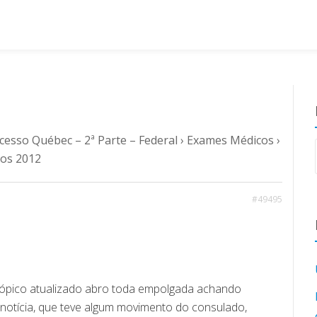
cesso Québec – 2ª Parte – Federal
›
Exames Médicos
›
cos 2012
#49495
tópico atualizado abro toda empolgada achando
notícia, que teve algum movimento do consulado,