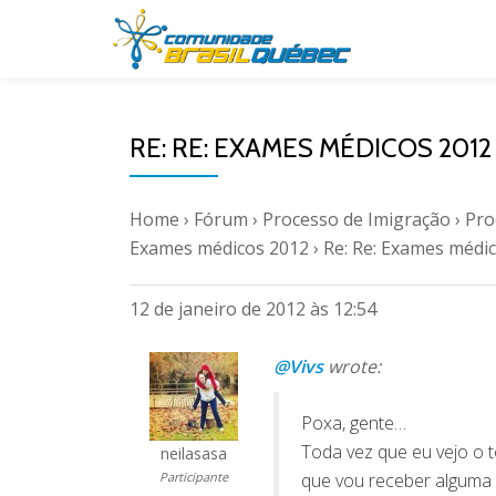
Pular
para
o
RE: RE: EXAMES MÉDICOS 2012
conteúdo
Home
›
Fórum
›
Processo de Imigração
›
Pro
Exames médicos 2012
›
Re: Re: Exames médi
12 de janeiro de 2012 às 12:54
@Vivs
wrote:
Poxa, gente…
Toda vez que eu vejo o 
neilasasa
Participante
que vou receber alguma 