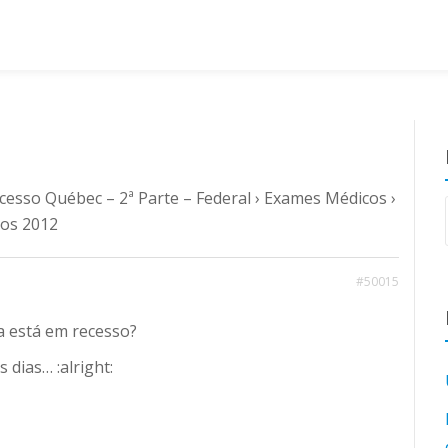
cesso Québec – 2ª Parte – Federal
›
Exames Médicos
›
cos 2012
#50015
a está em recesso?
 dias… :alright: