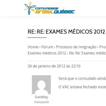
Pular
para
o
RE: RE: EXAMES MÉDICOS 2012
conteúdo
Home
›
Fórum
›
Processo de Imigração
›
Pro
Exames médicos 2012
›
Re: Re: Exames médi
26 de janeiro de 2012 às 22:10
Será que o consulado aind
O VAC estava fechado esses
Danibley
Participante