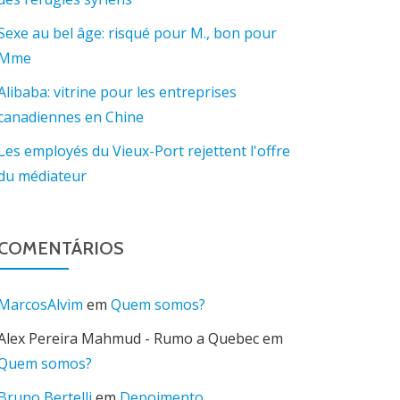
Sexe au bel âge: risqué pour M., bon pour
Mme
Alibaba: vitrine pour les entreprises
canadiennes en Chine
Les employés du Vieux-Port rejettent l'offre
du médiateur
COMENTÁRIOS
MarcosAlvim
em
Quem somos?
Alex Pereira Mahmud - Rumo a Quebec
em
Quem somos?
Bruno Bertelli
em
Depoimento