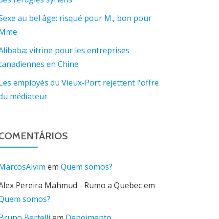
Sexe au bel âge: risqué pour M., bon pour
Mme
Alibaba: vitrine pour les entreprises
canadiennes en Chine
Les employés du Vieux-Port rejettent l'offre
du médiateur
COMENTÁRIOS
MarcosAlvim
em
Quem somos?
Alex Pereira Mahmud - Rumo a Quebec
em
Quem somos?
Bruno Bertelli
em
Depoimento