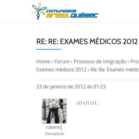
Pular
para
o
RE: RE: EXAMES MÉDICOS 2012
conteúdo
Home
›
Fórum
›
Processo de Imigração
›
Pro
Exames médicos 2012
›
Re: Re: Exames médi
23 de janeiro de 2012 às 01:23
cri cri cri…
rubemrj
Participante