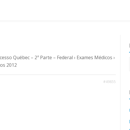
cesso Québec – 2ª Parte – Federal
›
Exames Médicos
›
cos 2012
#49855