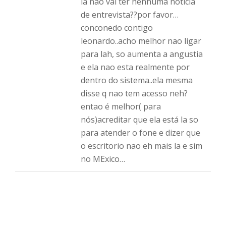
la nao vai ter nenhuma noticia
de entrevista??por favor…
conconedo contigo
leonardo..acho melhor nao ligar
para lah, so aumenta a angustia
e ela nao esta realmente por
dentro do sistema..ela mesma
disse q nao tem acesso neh?
entao é melhor( para
nós)acreditar que ela está la so
para atender o fone e dizer que
o escritorio nao eh mais la e sim
no MExico…