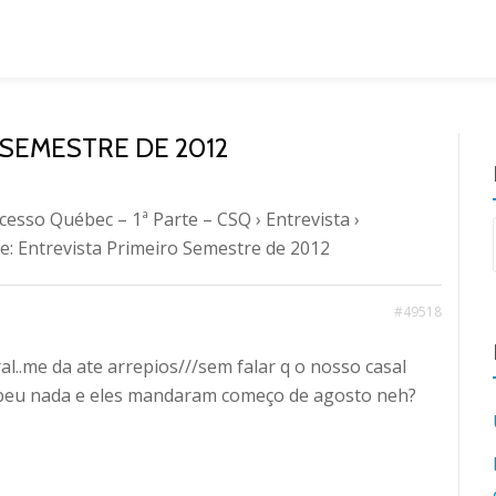
 SEMESTRE DE 2012
cesso Québec – 1ª Parte – CSQ
›
Entrevista
›
Re: Entrevista Primeiro Semestre de 2012
#49518
l..me da ate arrepios///sem falar q o nosso casal
beu nada e eles mandaram começo de agosto neh?