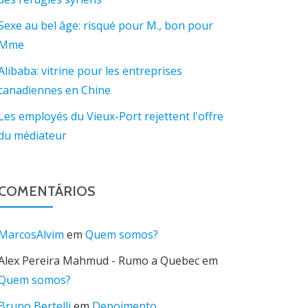
Sexe au bel âge: risqué pour M., bon pour
Mme
Alibaba: vitrine pour les entreprises
canadiennes en Chine
Les employés du Vieux-Port rejettent l'offre
du médiateur
COMENTÁRIOS
MarcosAlvim
em
Quem somos?
Alex Pereira Mahmud - Rumo a Quebec
em
Quem somos?
Bruno Bertelli
em
Depoimento