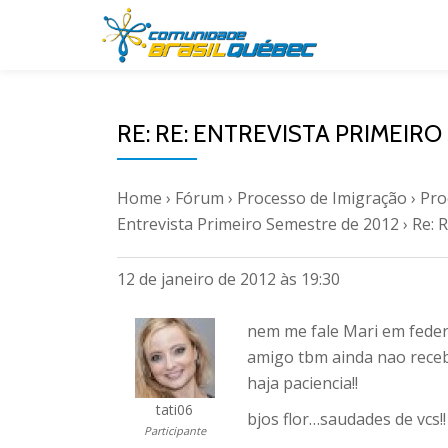
Pular
para
o
RE: RE: ENTREVISTA PRIMEIRO
conteúdo
Home
›
Fórum
›
Processo de Imigração
›
Pro
Entrevista Primeiro Semestre de 2012
›
Re: 
12 de janeiro de 2012 às 19:30
nem me fale Mari em federa
amigo tbm ainda nao rece
haja paciencia!!
tati06
bjos flor…saudades de vcs!!
Participante