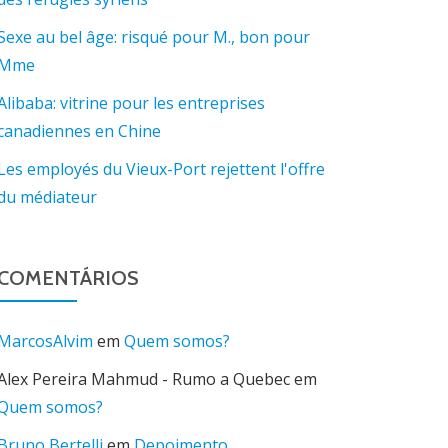
Sexe au bel âge: risqué pour M., bon pour
Mme
Alibaba: vitrine pour les entreprises
canadiennes en Chine
Les employés du Vieux-Port rejettent l'offre
du médiateur
COMENTÁRIOS
MarcosAlvim
em
Quem somos?
Alex Pereira Mahmud - Rumo a Quebec
em
Quem somos?
Bruno Bertelli
em
Depoimento