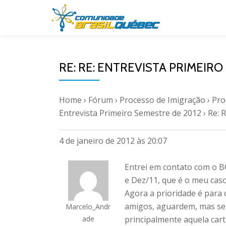
Pular
para
o
RE: RE: ENTREVISTA PRIMEIRO
conteúdo
Home
›
Fórum
›
Processo de Imigração
›
Pro
Entrevista Primeiro Semestre de 2012
›
Re: 
4 de janeiro de 2012 às 20:07
Entrei em contato com o 
e Dez/11, que é o meu caso
Agora a prioridade é para
amigos, aguardem, mas se
Marcelo_Andr
ade
principalmente aquela car