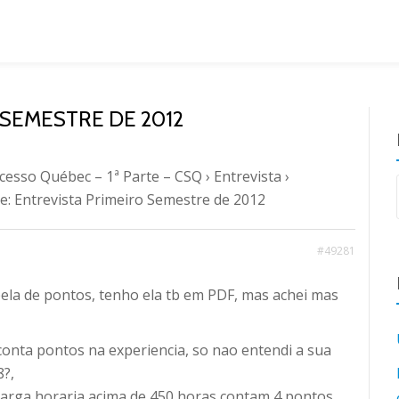
 SEMESTRE DE 2012
cesso Québec – 1ª Parte – CSQ
›
Entrevista
›
Re: Entrevista Primeiro Semestre de 2012
#49281
bela de pontos, tenho ela tb em PDF, mas achei mas
conta pontos na experiencia, so nao entendi a sua
8?,
carga horaria acima de 450 horas contam 4 pontos.