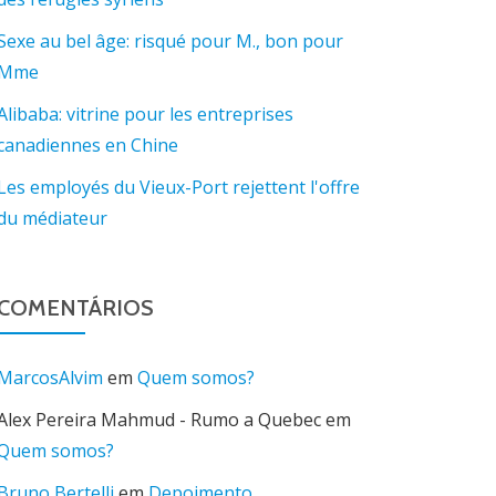
Sexe au bel âge: risqué pour M., bon pour
Mme
Alibaba: vitrine pour les entreprises
canadiennes en Chine
Les employés du Vieux-Port rejettent l'offre
du médiateur
COMENTÁRIOS
MarcosAlvim
em
Quem somos?
Alex Pereira Mahmud - Rumo a Quebec
em
Quem somos?
Bruno Bertelli
em
Depoimento