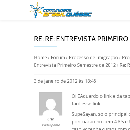
Pular
para
o
RE: RE: ENTREVISTA PRIMEIRO
conteúdo
Home
›
Fórum
›
Processo de Imigração
›
Pro
Entrevista Primeiro Semestre de 2012
›
Re: 
3 de janeiro de 2012 às 18:46
Oi EAduardo o link e da ta
facil esse link.
SupeSayan, so o principal 
ana
pontuacao no item 4 8.5 e 
Participante
caso vc tenha cursos com 