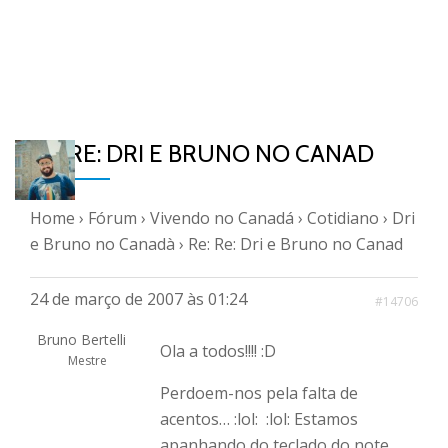
RE: RE: DRI E BRUNO NO CANAD
Home
›
Fórum
›
Vivendo no Canadá
›
Cotidiano
›
Dri
e Bruno no Canadà
›
Re: Re: Dri e Bruno no Canad
24 de março de 2007 às 01:24
#14706
Bruno Bertelli
Ola a todos!!!! :D
Mestre
Perdoem-nos pela falta de
acentos… :lol: :lol: Estamos
apanhando do teclado do note…