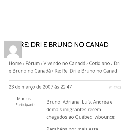
RE: RE: DRI E BRUNO NO CANAD
Home
›
Fórum
›
Vivendo no Canadá
›
Cotidiano
›
Dri
e Bruno no Canadà
›
Re: Re: Dri e Bruno no Canad
23 de março de 2007 às 22:47
#14703
Marcus
Bruno, Adriana, Luís, Andréa e
Participante
demais imigrantes recém-
chegados ao Québec. :wbounce:
Parabéns por mais esta