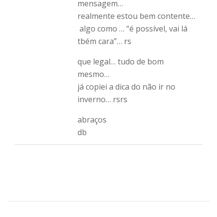
mensagem…
realmente estou bem contente…
algo como … “é possível, vai lá
tbém cara”… rs
que legal… tudo de bom
mesmo…
já copiei a dica do não ir no
inverno… rsrs
abraços
db