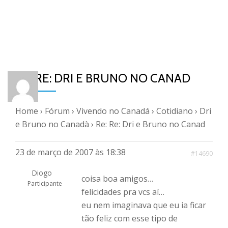
RE: RE: DRI E BRUNO NO CANAD
Home
›
Fórum
›
Vivendo no Canadá
›
Cotidiano
›
Dri
e Bruno no Canadà
›
Re: Re: Dri e Bruno no Canad
23 de março de 2007 às 18:38
#14690
Diogo
coisa boa amigos…
Participante
felicidades pra vcs aí…
eu nem imaginava que eu ia ficar
tão feliz com esse tipo de