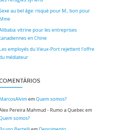
Sexe au bel âge: risqué pour M., bon pour
Mme
Alibaba: vitrine pour les entreprises
canadiennes en Chine
Les employés du Vieux-Port rejettent l'offre
du médiateur
COMENTÁRIOS
MarcosAlvim
em
Quem somos?
Alex Pereira Mahmud - Rumo a Quebec
em
Quem somos?
Bruno Bertelli
em
Depoimento