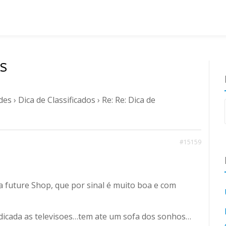
OS
ades
›
Dica de Classificados
›
Re: Re: Dica de
#15159
a future Shop, que por sinal é muito boa e com
dedicada as televisoes…tem ate um sofa dos sonhos…