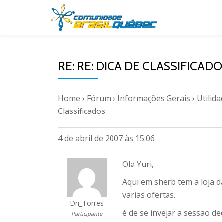
Pular
para
o
RE: RE: DICA DE CLASSIFICAD
conteúdo
Home
›
Fórum
›
Informações Gerais
›
Utilid
Classificados
4 de abril de 2007 às 15:06
Ola Yuri,
Aqui em sherb tem a loja d
varias ofertas.
Dri_Torres
é de se invejar a sessao 
Participante