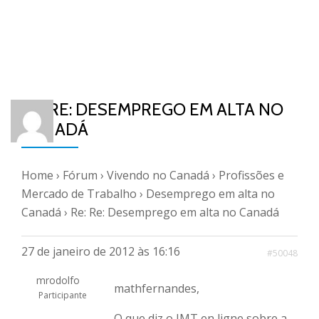
RE: RE: DESEMPREGO EM ALTA NO
CANADÁ
Home
›
Fórum
›
Vivendo no Canadá
›
Profissões e
Mercado de Trabalho
›
Desemprego em alta no
Canadá
›
Re: Re: Desemprego em alta no Canadá
27 de janeiro de 2012 às 16:16
#50048
mrodolfo
mathfernandes,
Participante
O que diz o IMT en ligne sobre a