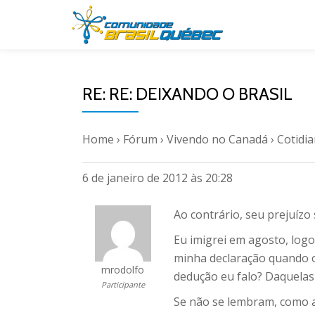
Pular
para
o
RE: RE: DEIXANDO O BRASIL
conteúdo
Home
›
Fórum
›
Vivendo no Canadá
›
Cotidi
6 de janeiro de 2012 às 20:28
Ao contrário, seu prejuíz
Eu imigrei em agosto, log
minha declaração quando o
mrodolfo
dedução eu falo? Daquelas 
Participante
Se não se lembram, como a