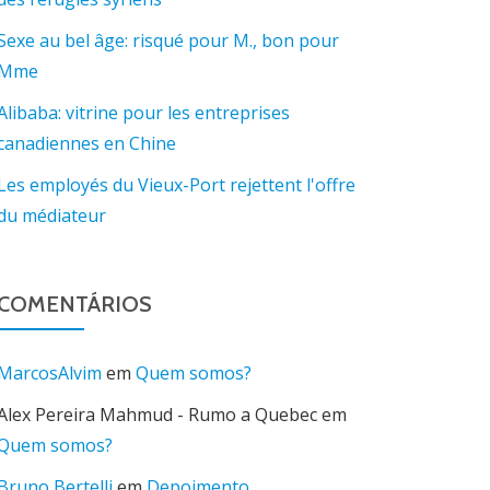
Sexe au bel âge: risqué pour M., bon pour
Mme
Alibaba: vitrine pour les entreprises
canadiennes en Chine
Les employés du Vieux-Port rejettent l'offre
du médiateur
COMENTÁRIOS
MarcosAlvim
em
Quem somos?
Alex Pereira Mahmud - Rumo a Quebec
em
Quem somos?
Bruno Bertelli
em
Depoimento