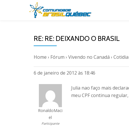
Pular
para
o
RE: RE: DEIXANDO O BRASIL
conteúdo
Home
›
Fórum
›
Vivendo no Canadá
›
Cotidi
6 de janeiro de 2012 às 18:46
Julia nao faço mais declar
meu CPF continua regular
RonaldoMaci
el
Participante