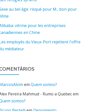
Sexe au bel âge: risqué pour M., bon pour
Mme
Alibaba: vitrine pour les entreprises
canadiennes en Chine
Les employés du Vieux-Port rejettent l'offre
du médiateur
COMENTÁRIOS
MarcosAlvim
em
Quem somos?
Alex Pereira Mahmud - Rumo a Quebec
em
Quem somos?
Bruno Bertelli
em
Depoimento