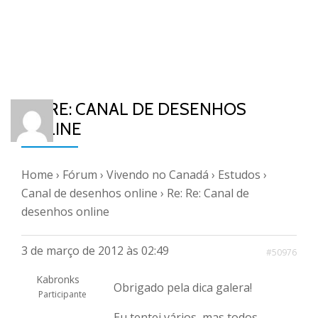
RE: RE: CANAL DE DESENHOS
ONLINE
Home
›
Fórum
›
Vivendo no Canadá
›
Estudos
›
Canal de desenhos online
›
Re: Re: Canal de
desenhos online
3 de março de 2012 às 02:49
#50976
Kabronks
Obrigado pela dica galera!
Participante
Eu tentei vários, mas todos