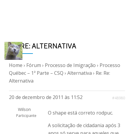
RE: RE: ALTERNATIVA
Home
›
Fórum
›
Processo de Imigração
›
Processo
Québec – 1ª Parte – CSQ
›
Alternativa
›
Re: Re:
Alternativa
20 de dezembro de 2011 às 11:52
#48980
Wilson
O shape está correto rodpuc.
Participante
A solicitação de cidadania após 3
anos só serve para aqueles que