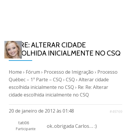
RE: RE: ALTERAR CIDADE
ESCOLHIDA INICIALMENTE NO CSQ
Home
›
Fórum
›
Processo de Imigração
›
Processo
Québec – 1ª Parte – CSQ
›
CSQ
›
Alterar cidade
escolhida inicialmente no CSQ
›
Re: Re: Alterar
cidade escolhida inicialmente no CSQ
20 de janeiro de 2012 às 01:48
#49769
tati06
ok..obrigada Carlos…. :)
Participante